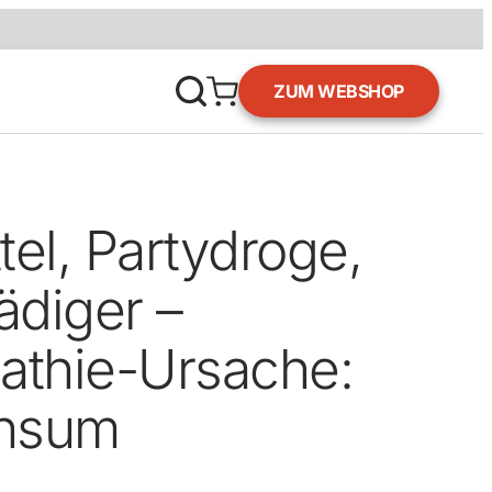
ZUM WEBSHOP
el, Partydroge,
diger –
athie-Ursache:
nsum