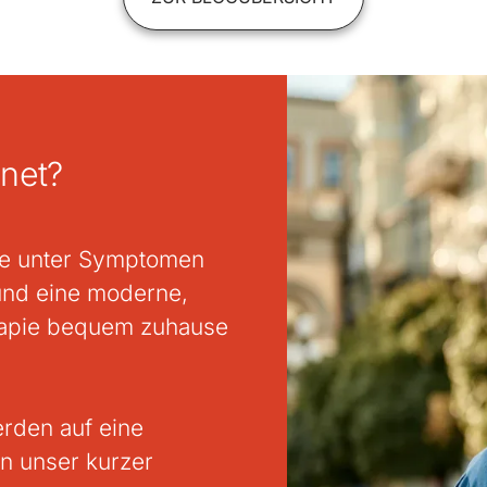
net?
ie unter Symptomen
und eine moderne,
erapie bequem zuhause
rden auf eine
en unser kurzer