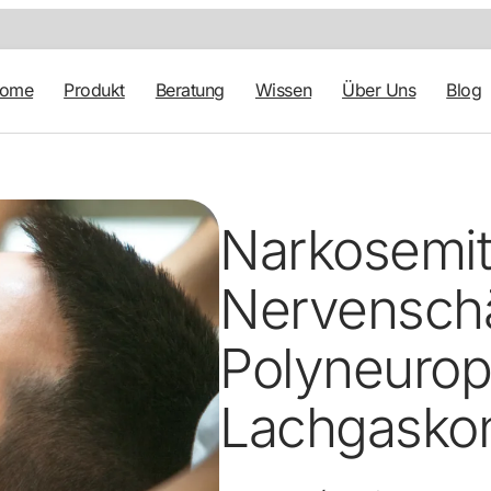
tome
Produkt
Beratung
Wissen
Über Uns
Blog
Narkosemitt
Nervenschä
Polyneurop
Lachgasko