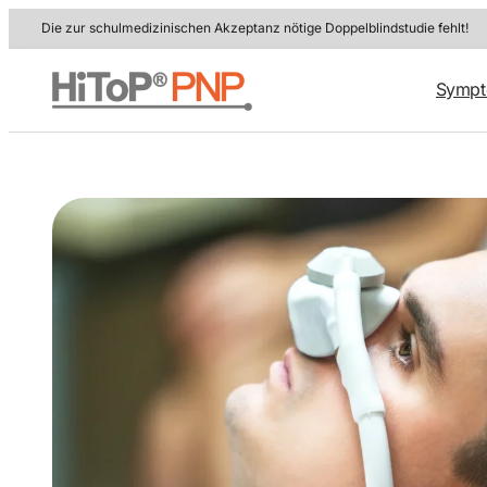
Zum
Die zur schulmedizinischen Akzeptanz nötige Doppelblindstudie fehlt!
Inhalt
springen
Symp