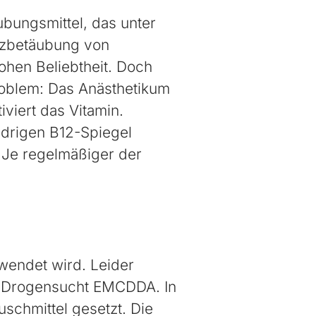
ubungsmittel, das unter
rzbetäubung von
hohen Beliebtheit. Doch
roblem: Das Anästhetikum
viert das Vitamin.
edrigen B12-Spiegel
: Je regelmäßiger der
endet wird. Leider
nd Drogensucht EMCDDA. In
schmittel gesetzt. Die