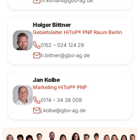
m.klimant@gbo-ag.de
Holger Bittner
Gebietsleiter HiToP® PNP Raum Berlin
0152 – 024 124 29
h.bittner@gbo-ag.de
Jan Kolbe
Marketing HiToP® PNP
0174 – 34 38 009
j.kolbe@gbo-ag.de