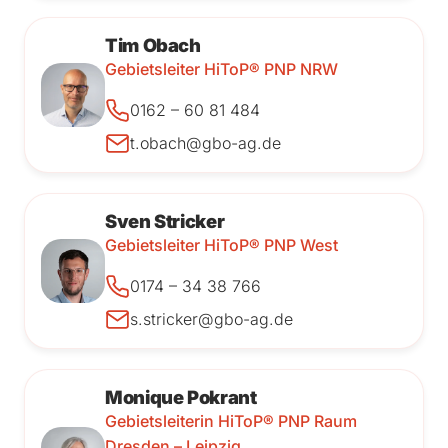
Tim Obach
Gebietsleiter HiToP® PNP NRW
0162 – 60 81 484
t.obach@gbo-ag.de
Sven Stricker
Gebietsleiter HiToP® PNP West
0174 – 34 38 766
s.stricker@gbo-ag.de
Monique Pokrant
Gebietsleiterin HiToP® PNP Raum
Dresden – Leipzig