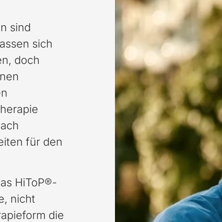
n sind
lassen sich
en, doch
nnen
en
therapie
nach
iten für den
das HiToP®-
e, nicht
apieform die