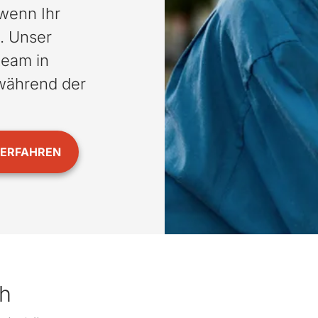
wenn Ihr
. Unser
team in
 während der
VERFAHREN
ch