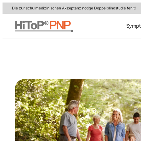
Zum
Die zur schulmedizinischen Akzeptanz nötige Doppelblindstudie fehlt!
Inhalt
springen
Symp