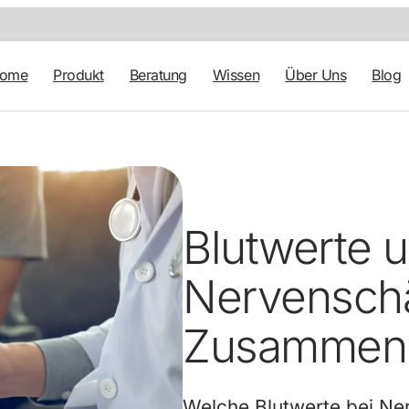
tome
Produkt
Beratung
Wissen
Über Uns
Blog
Blutwerte 
Nervenschä
Zusammenh
Welche Blutwerte bei Ne