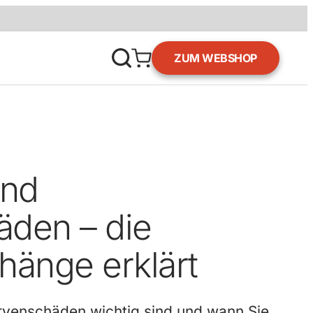
ZUM WEBSHOP
und
den – die
änge erklärt
rvenschäden wichtig sind und wann Sie