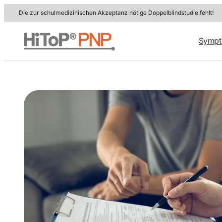
Zum
Die zur schulmedizinischen Akzeptanz nötige Doppelblindstudie fehlt!
Inhalt
springen
Symp