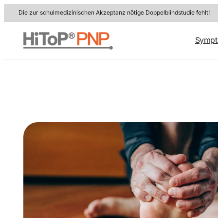
Zum
Die zur schulmedizinischen Akzeptanz nötige Doppelblindstudie fehlt!
Inhalt
springen
Symp