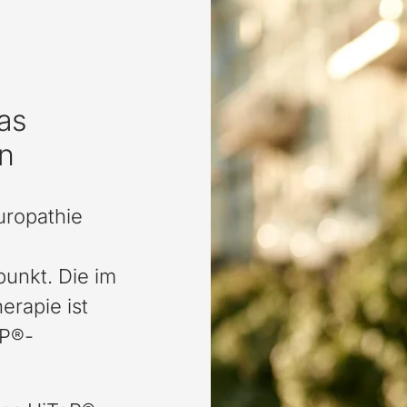
as
n
uropathie
unkt. Die im
erapie ist
oP®-