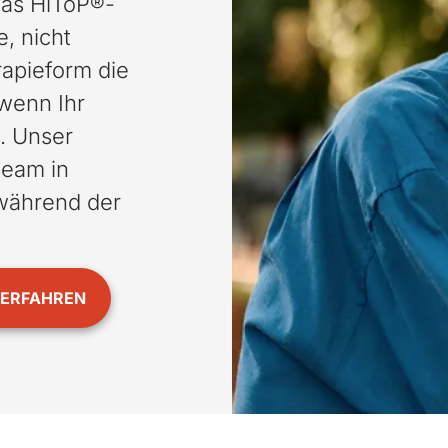
das HiToP®-
e, nicht
apieform die
wenn Ihr
. Unser
team in
 während der
VERFAHREN