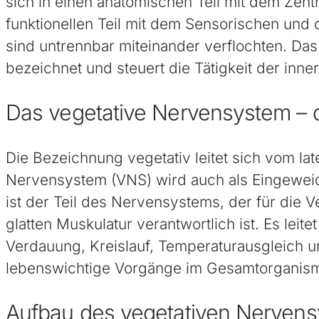
sich in einen anatomischen Teil mit dem Zen
funktionellen Teil mit dem Sensorischen un
sind untrennbar miteinander verflochten. D
bezeichnet und steuert die Tätigkeit der inn
Das vegetative Nervensystem – di
Die Bezeichnung vegetativ leitet sich vom la
Nervensystem (VNS) wird auch als Eingewei
ist der Teil des Nervensystems, der für die
glatten Muskulatur verantwortlich ist. Es le
Verdauung, Kreislauf, Temperaturausgleich u
lebenswichtige Vorgänge im Gesamtorganism
Aufbau des vegetativen Nerven