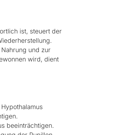
tlich ist, steuert der
Wiederherstellung.
r Nahrung und zur
gewonnen wird, dient
n Hypothalamus
tigen.
s beeinträchtigen.
gung der Pupillen,