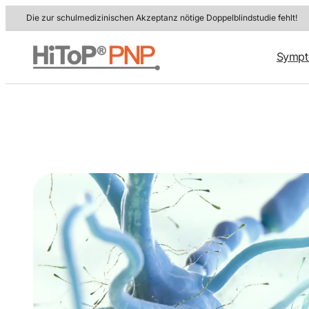
Zum
Die zur schulmedizinischen Akzeptanz nötige Doppelblindstudie fehlt!
Inhalt
springen
Symp