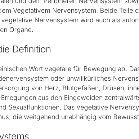
tralen und dem Peripheren Nervensystem sowi
d dem Vegetativem Nervensystem. Beide Teile
as vegetative Nervensystem wird auch als au
eren Organe.
e Definition
teinischen Wort vegetare für Bewegung ab. Da
denervensystem oder unwillkürliches Nervens
 Versorgung von Herz, Blutgefäßen, Drüsen, in
itet Erregungen aus den Eingeweiden zentralwär
nd Sexualfunktionen. Das vegetative Nervensy
us, die weitgehend unabhängig vom Bewussts
systems