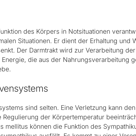
ktion des Körpers in Notsituationen verantwor
alen Situationen. Er dient der Erhaltung und 
senkt. Der Darmtrakt wird zur Verarbeitung de
ie Energie, die aus der Nahrungsverarbeitung 
ebe.
rvensystems
ystems sind selten. Eine Verletzung kann de
 Regulierung der Körpertemperatur beeinträch
 mellitus können die Funktion des Sympathiku
ympathikus ausfällt. Es kommt zu einer Veren