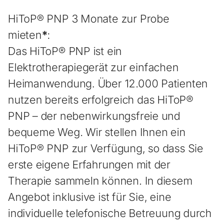
s
m
HiToP® PNP 3 Monate zur Probe
i
mieten
*
:
e
t
Das HiToP® PNP ist ein
e
Elektrotherapiegerät zur einfachen
M
e
Heimanwendung. Über 12.000 Patienten
n
nutzen bereits erfolgreich das HiToP®
g
e
PNP – der nebenwirkungsfreie und
bequeme Weg. Wir stellen Ihnen ein
HiToP® PNP zur Verfügung, so dass Sie
erste eigene Erfahrungen mit der
Therapie sammeln können. In diesem
Angebot inklusive ist für Sie, eine
individuelle telefonische Betreuung durch