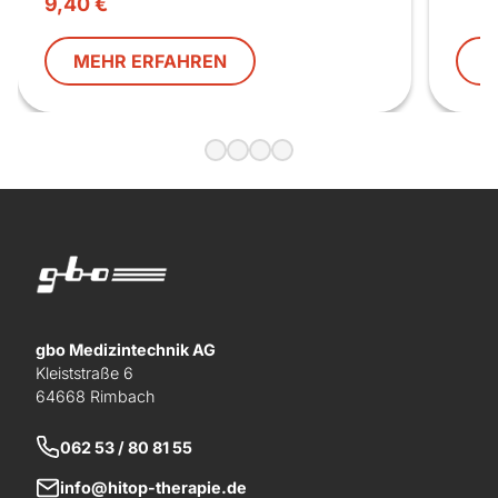
9,40
€
MEHR ERFAHREN
M
gbo Medizintechnik AG
Kleiststraße 6
64668 Rimbach
062 53 / 80 81 55
info@hitop-therapie.de