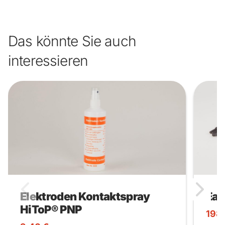
Das könnte Sie auch
interessieren
Elektroden Kontaktspray
Eas
HiToP® PNP
198